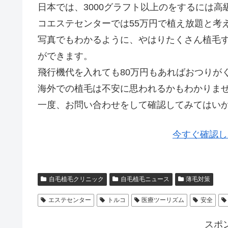
日本では、3000グラフト以上のをするには
コエステセンターでは55万円で植え放題と考
写真でもわかるように、やはりたくさん植毛
ができます。
飛行機代を入れても80万円もあればおつりが
海外での植毛は不安に思われるかもわかりま
一度、お問い合わせをして確認してみてはい
今すぐ確認し
自毛植毛クリニック
自毛植毛ニュース
薄毛対策
エステセンター
トルコ
医療ツーリズム
安全
スポ