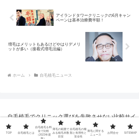
アイランドタワークリニックの6月キャン
ペーンは基本治療費半額！
増毛はメリットもあるけどやはりデメリ
ットが多い（接着式増毛法編）
ホーム
自毛植毛ニュース
自毛植毛でクリニック選びを失敗させない比較サイ
ト
自毛植毛を料
薄毛の範囲で
自毛植毛の種
© 2015-2026 自毛植毛でクリニック選びを失敗させない比較サイト.
金で比較
薄毛に関する
TOP
自毛植毛とは
みる植毛本数
類と有用性と
お問合せ
SITEMAP
（2023年度
ニュース
目安
安全性
版）