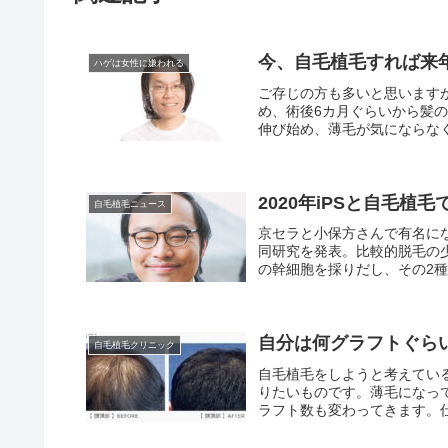
今、自毛植毛すれば来
ハゲは女性に嫌われる
ご存じの方も多いと思います
め、術後6カ月ぐらいから髪
伸び始め、薄毛が気にならな
い自然な髪の毛になり誰も本
の夏まで約8カ月あります。
で薄毛が気になって海やプー
ができるようになります。
2020年iPSと自毛
自毛植毛ニュース
京セラと小保方さんで有名に
同研究を発表。比較的脱毛の
の幹細胞を採りだし、その2種
自分は何グラフトぐら
自毛植毛クリニック
自毛植毛をしようと考えてい
りたいものです。薄毛になっ
ラフト数も変わってきます。
リニックの症例写真で自身の
のか確認しておきましょう。