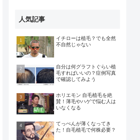
人気記事
イチローは植毛？でも全然
不自然じゃない
自分は何グラフトぐらい植
毛すればいいの？症例写真
で確認してみよう
ホリエモン 自毛植毛を絶
賛！薄毛やハゲで悩む人は
いなくなる
てっぺんが薄くなってき
た！自毛植毛で何株必要？