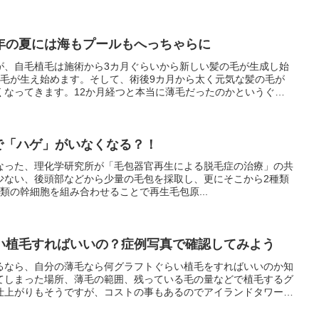
年の夏には海もプールもへっちゃらに
が、自毛植毛は施術から3カ月ぐらいから新しい髪の毛が生成し始
の毛が生え始めます。そして、術後9カ月から太く元気な髪の毛が
くなってきます。12か月経つと本当に薄毛だったのかというぐら
当にハゲだったのかわからなくなります。今は、11月ですが来年
術後8カ月もあれば髪が濡れても薄毛は目立たなくなるので、今ま
ルに入るのが怖かった人も全く気にせず海水浴や水泳を楽しむこと
植毛で「ハゲ」がいなくなる？！
なった、理化学研究所が「毛包器官再生による脱毛症の治療」の共
少ない、後頭部などから少量の毛包を採取し、更にそこから2種類
類の幹細胞を組み合わせることで再生毛包原...
い植毛すればいいの？症例写真で確認してみよう
るなら、自分の薄毛なら何グラフトぐらい植毛をすればいいのか知
てしまった場所、薄毛の範囲、残っている毛の量などで植毛するグ
仕上がりもそうですが、コストの事もあるのでアイランドタワーク
似た薄毛の症状の方を参考にどれぐらいの量のグラフトを植毛する