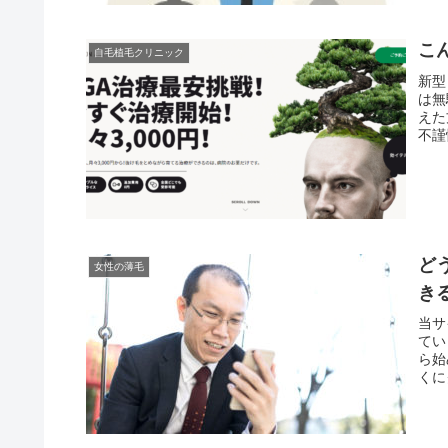
こ
自毛植毛クリニック
新型
は無
えた
不謹
ど
女性の薄毛
き
当サ
てい
ら始
くに
った
って
しょ