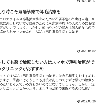
2020.04.17
んな時こそ遠隔診療で薄毛治療を
コロナウイルス感染拡大防止のための不要不急の外出は自粛。今
駄に外出しない方が自身のためにも家族や周りの人のためにも控
方がいいでしょう。しかし、薄毛やハゲの悩みは個人的なもので
慎かもわかりませんが、AGA（男性型脱毛症）は治療...
2020.04.02
うしても薬で治療したい方はスマホで薄毛治療がで
るクリニックがおすすめ
イトではAGA（男性型脱毛症）の治療には自毛植毛をおすすめし
ますが、手術にはどうしても抵抗があるのでまずは薬での治療か
めたいと考えている方も多いのではないでしょうか。しかし、近
クリニックがなかったり、また薄毛治療で来院するのに抵抗があ
りと、AGAは専門のクリニックで治療すれば改善することはわか
いてもなかなか扉を開けることができない方も多いのではないで
うか。
2019.05.26