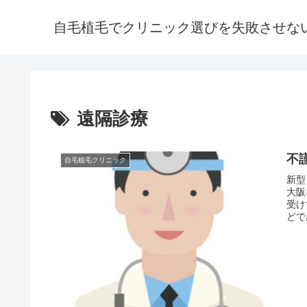
自毛植毛でクリニック選びを失敗させな
遠隔診療
不
自毛植毛クリニック
新型
大阪
受け
どで