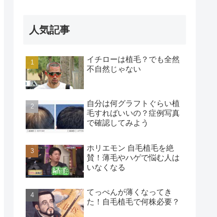
人気記事
イチローは植毛？でも全然
不自然じゃない
自分は何グラフトぐらい植
毛すればいいの？症例写真
で確認してみよう
ホリエモン 自毛植毛を絶
賛！薄毛やハゲで悩む人は
いなくなる
てっぺんが薄くなってき
た！自毛植毛で何株必要？