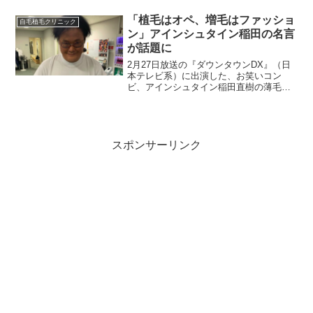
などの根拠のない民間療法などその他に
もたくさん薄毛やハゲの悩み解消する方
「植毛はオペ、増毛はファッショ
自毛植毛クリニック
法がありますが、根本的に...
ン」アインシュタイン稲田の名言
が話題に
2月27日放送の『ダウンタウンDX』（日
本テレビ系）に出演した、お笑いコン
ビ、アインシュタイン稲田直樹の薄毛対
策の考え方の発言が話題に。「植毛はオ
ペ、増毛はファッション」と自ら増毛シ
ーンを公開。番組終了後、SNSで「勇気
をもらえた」など薄毛でハゲで悩むであ
ろう人からの投稿などが見られた。
スポンサーリンク