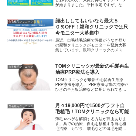
が始まりました。平日限定ですが、なん
とARTAS自毛植毛、ドナーストリップ法
の自毛植毛でモニター価格で施術を受け
ることができるキャンペーン！モニター
顔出ししてもいいなら最大５
自毛植毛クリニック
価格ですが当然、モニ...
０％OFF！親和クリニックでは只
今モニター大募集中
最近、自毛植毛治療で評価がうなぎ登り
の親和クリニックがモニターを緊急大募
集しています。親和クリニックのメスを
使わない、最先端のMIRAI法と刈り上げ
ないNC-MIRAI法は患者からの評価も高
く、生着率も９５％以上。最近では患者
TOMクリニックが最新の毛髪再生
自毛植毛クリニック
の声から生まれ...
治療PRP療法を導入
TOMクリニックが最新の毛髪再生治療
PRP療法を導入。 PRP療法は歯の治療や
ひざの半月板治療などに用いられてきた
治療法ですが、TOMクリニックではAGA
以外の薄毛の治療にも適用できる、 毛髪
再生治療PRP療法を導入しました。
月々19,000円で1500グラフト自
自毛植毛クリニック
毛植毛！TOMクリニックなら可能
薄毛やハゲを解消する方法が沢山ありま
す。薬での治療、自毛を移植する自毛植
毛治療、カツラ、増毛などの薄毛を隠す
方法、育毛剤や育毛シャンプーやサプリ