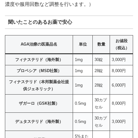
濃度や服用回数など調整を行います。）
聞いたことのあるお薬で安心
お値段
AGA治療の医薬品名
単位
数量
（税込）
フィナステリド（海外製）
1mg
30錠
3,000円
プロペシア（MSD社製）
1mg
28錠
8,000円
フィナステリド（本邦製薬会社提
1mg
28錠
6,000円
供ジェネリック）
30カプ
ザガーロ（GSK社製）
0.5mg
8,000円
セル
30カプ
デュタステリド（海外製）
0.5mg
3,000円
セル
5%また