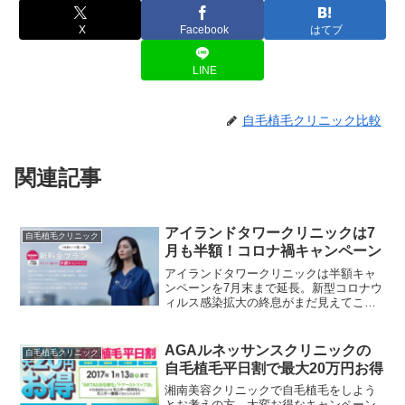
X
Facebook
はてブ
LINE
自毛植毛クリニック比較
関連記事
アイランドタワークリニックは7
自毛植毛クリニック
月も半額！コロナ禍キャンペーン
アイランドタワークリニックは半額キャ
ンペーンを7月末まで延長。新型コロナウ
ィルス感染拡大の終息がまだ見えてこな
い現状から「コロナ禍キャンペーン」の
延長を決定。
AGAルネッサンスクリニックの
自毛植毛クリニック
自毛植毛平日割で最大20万円お得
湘南美容クリニックで自毛植毛をしよう
とお考えの方、大変お得なキャンペーン