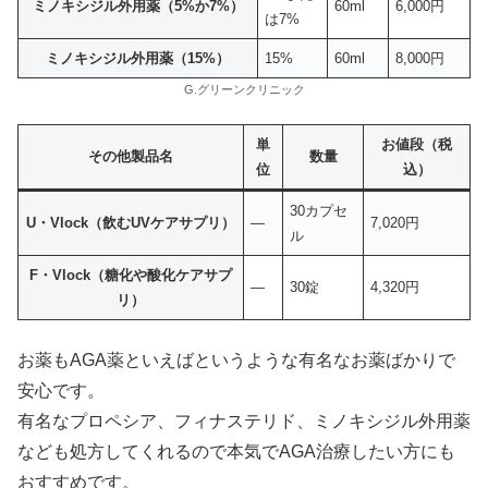
ミノキシジル外用薬（5%か7%）
60ml
6,000円
は7%
ミノキシジル外用薬（15%）
15%
60ml
8,000円
G.グリーンクリニック
単
お値段（税
その他製品名
数量
位
込）
30カプセ
U・Vlock（飲むUVケアサプリ）
—
7,020円
ル
F・Vlock（糖化や酸化ケアサプ
—
30錠
4,320円
リ）
お薬もAGA薬といえばというような有名なお薬ばかりで
安心です。
有名なプロペシア、フィナステリド、ミノキシジル外用薬
なども処方してくれるので本気でAGA治療したい方にも
おすすめです。