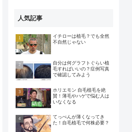
人気記事
イチローは植毛？でも全然
不自然じゃない
自分は何グラフトぐらい植
毛すればいいの？症例写真
で確認してみよう
ホリエモン 自毛植毛を絶
賛！薄毛やハゲで悩む人は
いなくなる
てっぺんが薄くなってき
た！自毛植毛で何株必要？