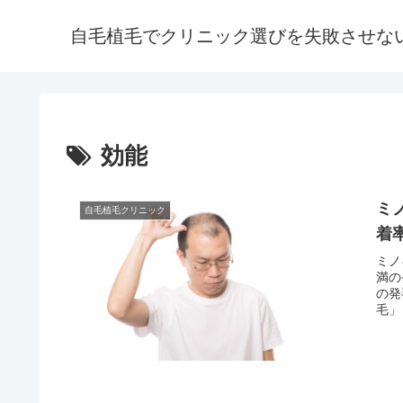
自毛植毛でクリニック選びを失敗させな
効能
ミ
自毛植毛クリニック
着
ミノ
満の
の発
毛」
が、
毛効
して
スク
功率