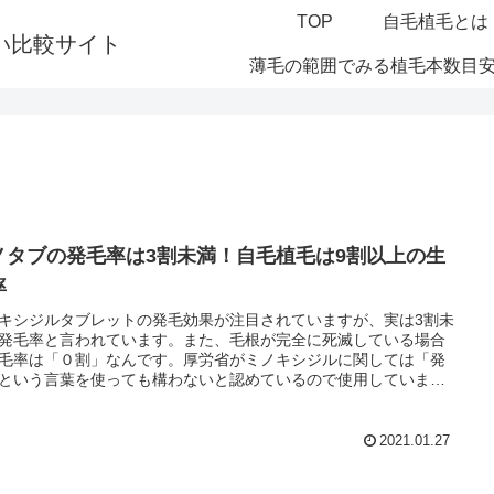
TOP
自毛植毛とは
い比較サイト
薄毛の範囲でみる植毛本数目
ノタブの発毛率は3割未満！自毛植毛は9割以上の生
率
キシジルタブレットの発毛効果が注目されていますが、実は3割未
発毛率と言われています。また、毛根が完全に死滅している場合
毛率は「０割」なんです。厚労省がミノキシジルに関しては「発
という言葉を使っても構わないと認めているので使用しています
実は細く短くなってしまった産毛を太く元気のある毛髪にする育
果のあるお薬なんです。しかし、厚労省では飲み薬としては認可
いないお薬なので副作用などのリスクが伴うお薬になります。リ
2021.01.27
があるお薬での治療で、3割の発毛率なら断然生着率、いわゆる成
が9割の自毛植毛の方がはるかに髪を復活させる可能性が高くなり