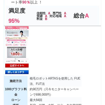
ート率
90％
以上 ！
満足度
信頼性
A
専門性
A
総合
A
実績
A
対応地域
A
料金
B
95%
植毛ロボットARTASを使用した FUE
施術方法
法、FUT法
1000グラフト料
約90万円（只今モニターキャンペー
金
ンで698,000円）
ローン
最大84回