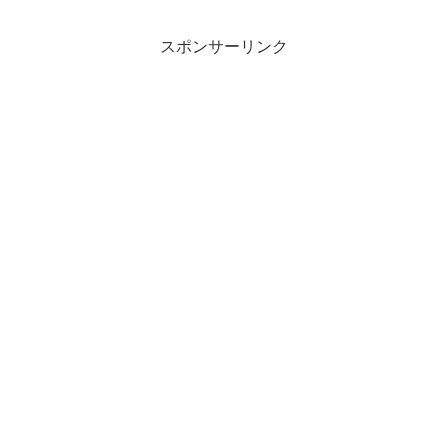
けても無料なので、納得いくまで受けて
みてはいかがでしょうか。また、1院に限
定せず、無料カウンセリングを受けてみ
スポンサーリンク
ましょう。