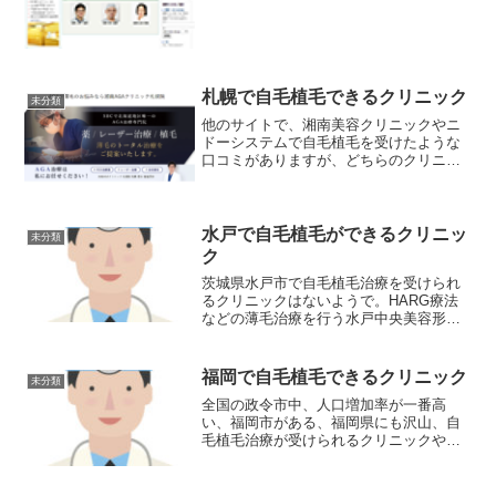
PNH植毛を採用。
札幌で自毛植毛できるクリニック
未分類
他のサイトで、湘南美容クリニックやニ
ドーシステムで自毛植毛を受けたような
口コミがありますが、どちらのクリニッ
クも札幌では自毛植毛は行っておりませ
んので気をつけてください。湘南美容ク
リニックも札幌にはなく、提携クリニッ
クの湘南美容クリニック札幌院になりま
水戸で自毛植毛ができるクリニッ
未分類
す。湘南美容クリニック札幌院は、AGA
ク
治療薬と、育毛メソセラピー治療のみに
茨城県水戸市で自毛植毛治療を受けられ
なります。
るクリニックはないようで。HARG療法
などの薄毛治療を行う水戸中央美容形成
クリニックは存在しますが、公式ページ
には自毛植毛のメニューはありませんで
した。
福岡で自毛植毛できるクリニック
未分類
全国の政令市中、人口増加率が一番高
い、福岡市がある、福岡県にも沢山、自
毛植毛治療が受けられるクリニックや病
院が数多くありますが、無料カウンセリ
ングや交通費還元制度があるこの３医院
がお勧めです。カウンセリングは何度受