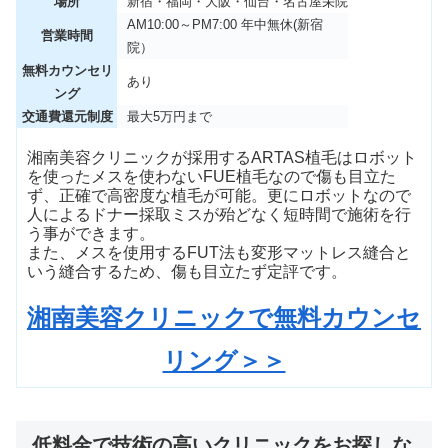
場所
新宿・福岡・大阪・仙台・名古屋栄院
AM10:00～PM7:00 年中無休(新宿
営業時間
院）
無料カウンセリ
あり
ング
交通費還元制度
最大5万円まで
湘南美容クリニックが採用するARTAS植毛はロボット
を使ったメスを使わないFUE植毛なので傷も目立た
ず、正確で高密度な植毛が可能。更にロボットなので
人によるドナー採取ミスが殆どなく短時間で施術を行
う事ができます。
また、メスを使用するFUT法も変形マットレス縫合と
いう縫合するため、傷も目立たず定評です。
湘南美容クリニックで無料カウンセ
リング＞＞
低料金で技術の高いクリニックをお探しな