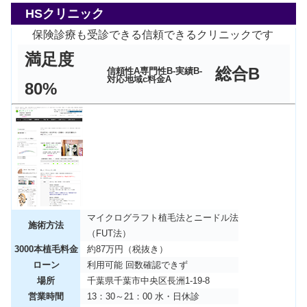
HSクリニック
保険診療も受診できる信頼できるクリニックです
満足度
総合B
信頼性A
専門性B‐
実績B‐
対応地域c
料金A
80%
マイクログラフト植毛法とニードル法
施術方法
（FUT法）
3000本植毛料金
約87万円（税抜き）
ローン
利用可能 回数確認できず
場所
千葉県千葉市中央区長洲1-19-8
営業時間
13：30～21：00 水・日休診