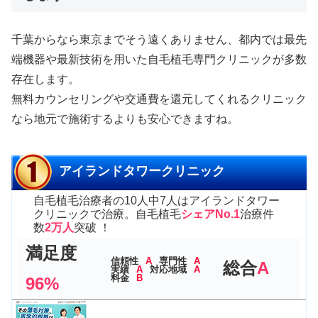
千葉からなら東京までそう遠くありません、都内では最先
端機器や最新技術を用いた自毛植毛専門クリニックが多数
存在します。
無料カウンセリングや交通費を還元してくれるクリニック
なら地元で施術するよりも安心できますね。
アイランドタワークリニック
自毛植毛治療者の10人中7人はアイランドタワー
クリニックで治療。自毛植毛
シェアNo.1
治療件
数
2万人
突破 ！
満足度
信頼性
A
専門性
A
総合
A
実績
A
対応地域
A
料金
B
96%