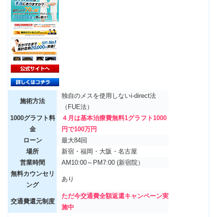
独自のメスを使用しないi-direct法
施術方法
（FUE法）
1000グラフト料
４月は基本治療費無料1グラフト1000
金
円で100万円
ローン
最大84回
場所
新宿・福岡・大阪・名古屋
営業時間
AM10:00～PM7:00 (新宿院）
無料カウンセリ
あり
ング
ただ今交通費全額返還キャンペーン実
交通費還元制度
施中