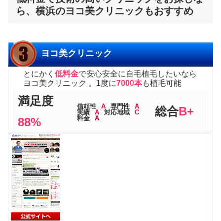
ら、横浜のヨコ美クリニックもおすすめ
ヨコ美クリニック
とにかく
低料金
で安心安全に自毛植毛したいなら
ヨコ美クリニック 。1度に
7000本
も植毛可能
満足度
信頼性
A
専門性
A
総合
B+
実績
A
対応地域
C
料金
A
88%