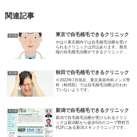
関連記事
東京で自毛植毛できるクリニック
未分類
やはり東京都内では自毛植毛治療を受け
られるクリニックは沢山あります。最先
端の自毛植毛治療ができるクリニックも
多く、費用や治療内容、アフターケアや
クリニックの対応などから選ぶ事が可能
です。ほとんどのクリニックは無料カウ
ンセリングを受けられるの...
秋田で自毛植毛できるクリニック
未分類
※2022年7月現在、東京美容外科メンズ専
科（秋田院）では自毛植毛治療は行われ
ていないようです。
新潟で自毛植毛できるクリニック
未分類
新潟で自毛植毛治療が受けられるクリニ
ックは新潟駅から徒歩5分のコープ野村万
代2Fにある新潟スキンクリニックです。
スキンクリニックの自毛植毛は独自の