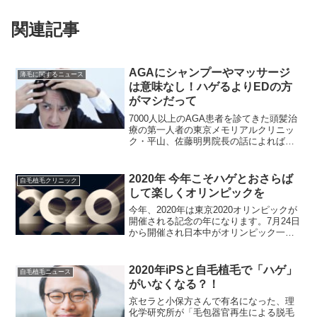
関連記事
AGAにシャンプーやマッサージ
薄毛に関するニュース
は意味なし！ハゲるよりEDの方
がマシだって
7000人以上のAGA患者を診てきた頭髪治
療の第一人者の東京メモリアルクリニッ
ク・平山、佐藤明男院長の話によれば
「AGA（男性型脱毛症）の原因は99％は
先天的な遺伝」と断言。AGAの患者の
51%は「父が薄毛だった」というから、
2020年 今年こそハゲとおさらば
自毛植毛クリニック
後天的なストレ...
して楽しくオリンピックを
今年、2020年は東京2020オリンピックが
開催される記念の年になります。7月24日
から開催され日本中がオリンピック一色
になるのは間違いありません。薄毛やハ
ゲ悩んでいるとオリンピックも心の底か
ら楽しむことはできないかもわかりませ
2020年iPSと自毛植毛で「ハゲ」
自毛植毛ニュース
ん。そんなハゲや薄毛の悩みはオリンピ
がいなくなる？！
ックが始まるまで、いや今年前半には解
消してしまいたいものです。薄毛やハゲ
京セラと小保方さんで有名になった、理
を解消し、オリンピックを楽しみましょ
化学研究所が「毛包器官再生による脱毛