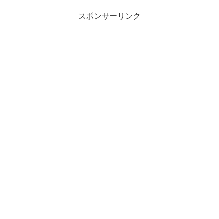
果、薄毛の男性の約8割が間違ったスタイ
リングしていることが判明。あなたも間
スポンサーリンク
違ったスタイリングをしていませんか？