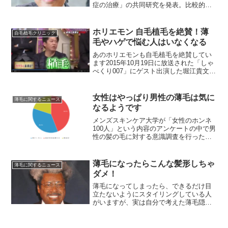
う。
症の治療」の共同研究を発表。比較的脱
毛の少ない、後頭部などから少量の毛包
を採取し、更にそこから2種類の幹細胞を
採りだし、その2種類の幹細胞を組み合わ
ホリエモン 自毛植毛を絶賛！薄
自毛植毛クリニック
せることで再生毛包原...
毛やハゲで悩む人はいなくなる
あのホリエモンも自毛植毛を絶賛してい
ます2015年10月19日に放送された「しゃ
べくり007」にゲスト出演した堀江貴文こ
とホリエモンが未来を予測するコーナー
でカツラの未来を予測。「カツラは無く
なり、自分の毛が簡単に再生できるよう
女性はやっぱり男性の薄毛は気に
薄毛に関するニュース
になるので薄毛やハゲで悩む人がいなく
なるようです
なる」と語っています。
メンズスキンケア大学が「女性のホンネ
100人」という内容のアンケートの中で男
性の髪の毛に対する意識調査を行ったと
ころ「男性の薄毛についてどう思います
か？」という問いに対して83％が「気に
なる」と答えており、女性はやはり男性
薄毛になったらこんな髪形しちゃ
薄毛に関するニュース
の薄毛を気にしてい...
ダメ！
薄毛になってしまったら、できるだけ目
立たないようにスタイリングしている人
がいますが、実は自分で考えた薄毛隠し
は「逆効果」になっている可能性がある
んです。アンファー株式会社がヘアスタ
イリスト100名にアンケートを実施した結